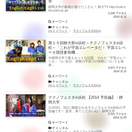
学
静岡大学の動画が盛りだくさん！ 静大TV http://sutv.s
2:46
hizuoka.ac.jp/
2,245 アクセス
2014.11.11
キーワード
チャンネル
Ch.1 イベント
テクノフェスタ2014
第１５回静大祭in浜松～テクノフェスタin浜
松～「これが宇宙エレベータだ！ 宇宙エレベ
ータ競技参加機...
今静岡大学で最もホットな話題、それが「宇宙エレベ
6:12
ータ」 つい先日、実際の宇宙での実験についても発
表...
4,871 アクセス
2014.11.11
キーワード
チャンネル
Ch.1 イベント
テクノフェスタ2014
テクノフェスタin浜松 【2014 予告編】 - 静
岡大学
11月8日、9日に開催されるテクノフェスタin浜松の予
告編です！ 是非、来てくださいね！ 静岡大学...
2:27
2,521 アクセス
2014.11.05
キーワード
チャンネル
Ch.1 イベント
テクノフェスタin浜松