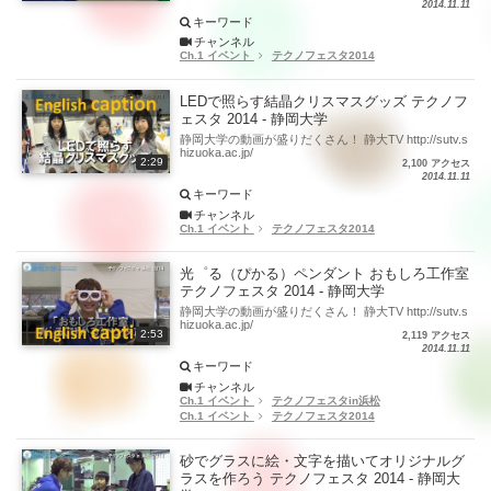
2014.11.11
キーワード
チャンネル
Ch.1 イベント
テクノフェスタ2014
LEDで照らす結晶クリスマスグッズ テクノフ
ェスタ 2014 - 静岡大学
静岡大学の動画が盛りだくさん！ 静大TV http://sutv.s
hizuoka.ac.jp/
2:29
2,100 アクセス
2014.11.11
キーワード
チャンネル
Ch.1 イベント
テクノフェスタ2014
光゜る（ぴかる）ペンダント おもしろ工作室
テクノフェスタ 2014 - 静岡大学
静岡大学の動画が盛りだくさん！ 静大TV http://sutv.s
hizuoka.ac.jp/
2:53
2,119 アクセス
2014.11.11
キーワード
チャンネル
Ch.1 イベント
テクノフェスタin浜松
Ch.1 イベント
テクノフェスタ2014
砂でグラスに絵・文字を描いてオリジナルグ
ラスを作ろう テクノフェスタ 2014 - 静岡大