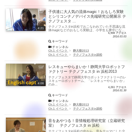
子供達に大人気の流体magic！おもしろ実験
とシリコンナノデバイス先端研究公開展示 テ
クノフェスタ ...
テクノフェスタin浜松でおこなわれていた不思議な流
4:21
体magicなどのおもしろ実験は、小学生も夢中にな...
6,908 アクセス
2014.03.03
キーワード
チャンネル
Ch.1 イベント
静大祭2013
Ch.1 イベント
テクノフェスタin浜松
レスキューやらまいか！静岡大学ロボットフ
ァクトリー テクノフェスタ in 浜松2013
テクノフェスタで静岡大学ロボットファクトリーのレ
スキューロボットチーム、「レスキューやらまいか」
4:06
のみ...
4,261 アクセス
2014.01.30
キーワード
チャンネル
Ch.1 イベント
静大祭2013
Ch.1 イベント
テクノフェスタin浜松
音をあやつる！音情報処理研究室（立蔵研究
室） テクノフェスタ in 浜松
テクノフェスタin浜松の中から、音をテーマにした立