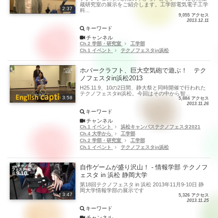
蔵研究室の展示をご紹介します。工学部電気電子工学
2:37
科...
9,055 アクセス
2013.12.11
キーワード
チャンネル
Ch.2 学部・研究室
工学部
Ch.1 イベント
テクノフェスタin浜松
ホバークラフト、巨大空気砲で遊ぶ！ テク
ノフェスタin浜松2013
H25.11.9、10の2日間、静大祭と同時開催で行われた
テクノフェスタin浜松。今回はその中から智...
3:58
5,884 アクセス
2013.11.26
キーワード
チャンネル
Ch.1 イベント
浜松キャンパステクノフェスタ2021
Ch.4 大学から
工学部
Ch.2 学部・研究室
工学部
Ch.1 イベント
テクノフェスタin浜松
自作ゲームが盛り沢山！ - 情報学部 テクノフ
ェスタ in 浜松 静岡大学
第18回テクノフェスタ in 浜松 2013年11月9-10日 静
岡大学情報学部の展示です
3:47
5,326 アクセス
2013.11.25
キーワード
チャンネル