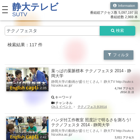
静大テレビ
Information
toggle navigation
番組総アクセス数 5,097,197 回
SUTV
番組総数 2,969 本
検索
検索結果：117 件
フィルタ
葉っぱの葉脈標本 テクノフェスタ 2014 - 静
岡大学
静岡大学の動画が盛りだくさん！ 静大TV http://sutv.s
hizuoka.ac.jp/
2:35
4,744 アクセス
2014.11.11
キーワード
チャンネル
Ch.1 イベント
テクノフェスタ2014
ハンダ付工作教室 照度計で明るさを測ろう!
テクノフェスタ 2014 - 静岡大学
静岡大学の動画が盛りだくさん！ 静大TV http://sutv.s
hizuoka.ac.jp/
2:42
3,011 アクセス