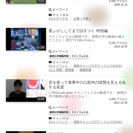
5:02
4,050 アクセス
2009.11.15
キーワード
チャンネル
Ch.3 サークル
お茶ノ子祭々
夜ふかししてまで話すコト 特別編
テクノフェスタの動画です。 静岡大学の動画が盛り
だくさん！ 静大TV http://sutv.s...
5,193 アクセス
2021.11.05
31:35
キーワード
静岡大学情報学部
テクノフェスタ
チャンネル
Ch.1 イベント
浜松キャンパステクノフェスタ2021
Ch.2 学部・研究室
情報学部
音を使って食事中の口腔内の状態を見える化
する装置
J 09Visualization テクノフェスタの動画です。 静岡大
学の動画が盛りだくさん！...
2:29
3,666 アクセス
2021.10.30
キーワード
静岡大学情報学部
テクノフェスタ
チャンネル
Ch.1 イベント
浜松キャンパステクノフェスタ2021