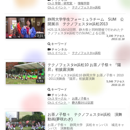
Ch.2 学部・研究室
情報学部
Ch.1 イベント
テクノフェスタin浜松
静岡大学学生フォーミュラチーム SUM 公
開展示 テクノフェスタin浜松2013
H25.11.9,10の2日間、静大祭と同時開催で行われたテ
クノフェスタin浜松でのSUMによる公開...
3:21
3,190 アクセス
2013.11.18
キーワード
チャンネル
Ch.1 イベント
テクノフェスタin浜松
テクノフェスタin浜松10 お茶ノ子祭々 『陽
昇』初披露演舞
テクノフェスタin浜松10 静岡大学 お茶ノ子祭々 2010
-2011演舞曲 『陽昇』初披露演舞
5:55
5,046 アクセス
2010.11.15
キーワード
チャンネル
Ch.3 サークル
お茶ノ子祭々
Ch.1 イベント
静大祭2012以前
お茶ノ子祭々 テクノフェスタin浜松 演舞
動画(夢咲わぎ)
お茶ノ子祭々 静岡大学 浜松キャンパス 城北キャ
ンパス 演舞動画