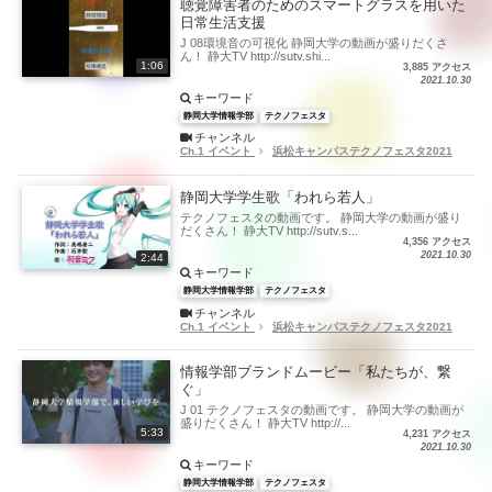
聴覚障害者のためのスマートグラスを用いた
日常生活支援
J 08環境音の可視化 静岡大学の動画が盛りだくさ
ん！ 静大TV http://sutv.shi...
1:06
3,885 アクセス
2021.10.30
キーワード
静岡大学情報学部
テクノフェスタ
チャンネル
Ch.1 イベント
浜松キャンパステクノフェスタ2021
静岡大学学生歌「われら若人」
テクノフェスタの動画です。 静岡大学の動画が盛り
だくさん！ 静大TV http://sutv.s...
4,356 アクセス
2021.10.30
2:44
キーワード
静岡大学情報学部
テクノフェスタ
チャンネル
Ch.1 イベント
浜松キャンパステクノフェスタ2021
情報学部ブランドムービー「私たちが、繋
ぐ」
J 01 テクノフェスタの動画です。 静岡大学の動画が
盛りだくさん！ 静大TV http://...
5:33
4,231 アクセス
2021.10.30
キーワード
静岡大学情報学部
テクノフェスタ