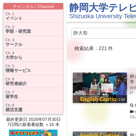
静岡大学テレ
チャンネル / Channel
Ch. 1
Shizuoka University Tele
イベント
Ch. 2
学部・研究室
Ch. 3
サークル
検索結果：221 件
Ch. 4
大学から
Ch. 5
情報サービス
静
Ch. 6
学
研究者紹介
静岡
Ch. 7
p/
留学生
2:58
Ch. 8
就活支援
Ch
最終更新日 2026年07月30日
7日間の新着番組数 ＋16 本
静