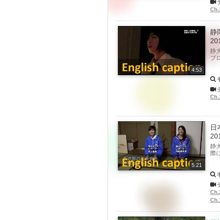
Ch
静
20
静
プ
4:53
Ch
日
20
静
際
5:21
Ch
Ch