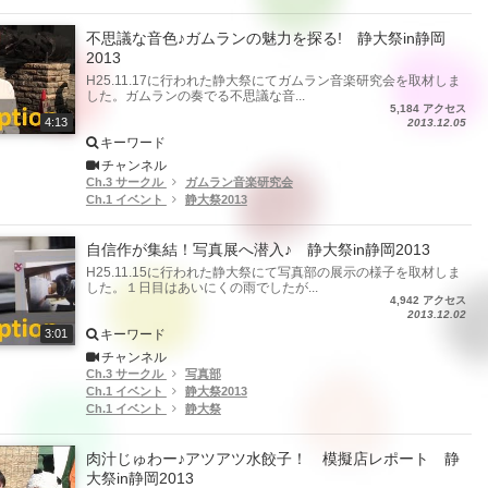
不思議な音色♪ガムランの魅力を探る! 静大祭in静岡
2013
H25.11.17に行われた静大祭にてガムラン音楽研究会を取材しま
した。ガムラン­の奏でる不思議な音...
5,184 アクセス
4:13
2013.12.05
キーワード
チャンネル
Ch.3 サークル
ガムラン音楽研究会
Ch.1 イベント
静大祭2013
自信作が集結！写真展へ潜入♪ 静大祭in静岡2013
H25.11.15に行われた静大祭にて写真部の展示の様子を取材しま
した。１日目はあいにくの雨でしたが...
4,942 アクセス
2013.12.02
キーワード
3:01
チャンネル
Ch.3 サークル
写真部
Ch.1 イベント
静大祭2013
Ch.1 イベント
静大祭
肉汁じゅわー♪アツアツ水餃子！ 模擬店レポート 静
大祭in静岡2013