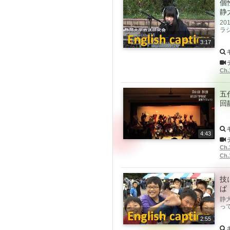
個
静
20
ラ
3:17
Ch
五
回
4:43
Ch
Ch
技
ぱ
静
っ
2:55