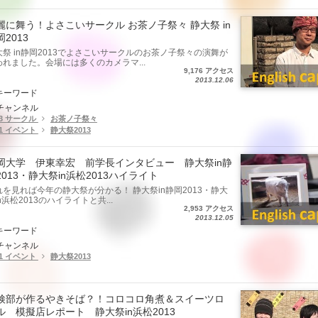
麗に舞う！よさこいサークル お茶ノ子祭々 静大祭 in
2013
大祭 in静岡2013でよさこいサークルのお茶ノ子祭々の演舞が
われました。会場には多くのカメラマ...
9,176 アクセス
2013.12.06
キーワード
チャンネル
.3 サークル
お茶ノ子祭々
.1 イベント
静大祭2013
岡大学 伊東幸宏 前学長インタビュー 静大祭in静
2013・静大祭in浜松2013ハイライト
れを見れば今年の静大祭が分かる！ 静大祭in静岡2013・静大
n浜松2013のハイライトと共...
2,953 アクセス
2013.12.05
キーワード
チャンネル
.1 イベント
静大祭2013
検部が作るやきそば？！コロコロ角煮＆スイーツロ
ル 模擬店レポート 静大祭in浜松2013