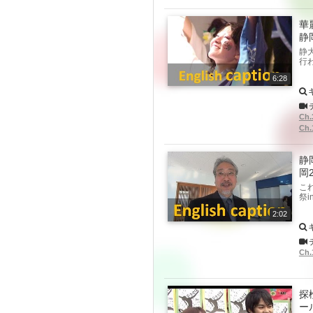
華
静岡
静
行
6:28
Ch
Ch
静
岡
こ
祭i
2:02
Ch
探
ー