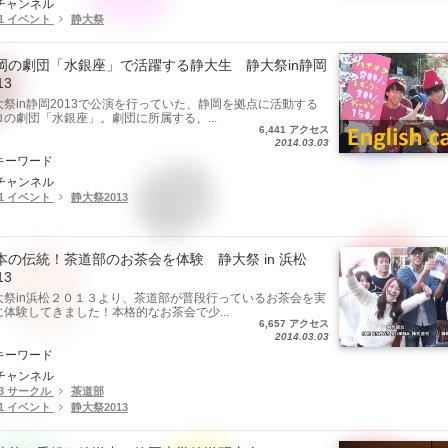
チャンネル
.1 イベント
静大祭
岡の劇団「水銀座」で活躍する静大生 静大祭in静岡
13
大祭in静岡2013で公演を行っていた、静岡を拠点に活動する
ロの劇団「水銀座」。劇団に所属する、...
6,441 アクセス
2014.03.03
キーワード
チャンネル
.1 イベント
静大祭2013
本の伝統！茶道部のお茶会を体験 静大祭 in 浜松
13
大祭in浜松２０１３より、茶道部が普段行っているお茶会を実
に体験してきました！本格的なお茶会で少...
6,657 アクセス
2014.03.03
キーワード
チャンネル
.3 サークル
茶道部
.1 イベント
静大祭2013