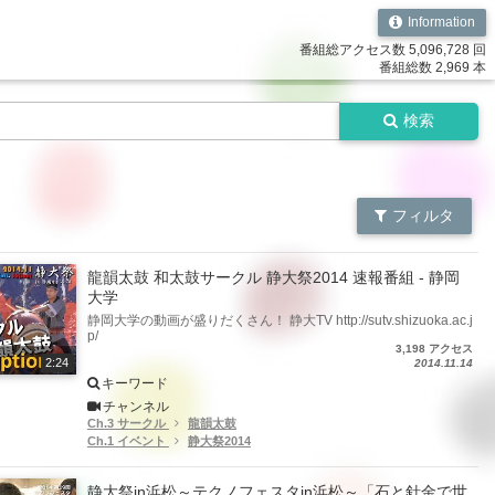
Information
番組総アクセス数 5,096,728 回
番組総数 2,969 本
検索
フィルタ
龍韻太鼓 和太鼓サークル 静大祭2014 速報番組 - 静岡
大学
静岡大学の動画が盛りだくさん！ 静大TV http://sutv.shizuoka.ac.j
p/
3,198 アクセス
2:24
2014.11.14
キーワード
チャンネル
Ch.3 サークル
龍韻太鼓
Ch.1 イベント
静大祭2014
静大祭in浜松～テクノフェスタin浜松～「石と針金で世