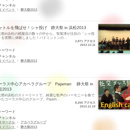
チャンネル
.1 イベント
静大祭2013
ャトルを飛ばせ！シャ投げ 静大祭 in 浜松2013
大祭in浜松の模擬店の数々の中から、智菜津が注目の「シャ投
」を実際に体験しました！バドミントンの...
2,871 アクセス
2013.12.11
キーワード
チャンネル
.1 イベント
静大祭2013
ーラス中心アカペラグループ Pajaman 静大祭 in
2013
大祭in浜松のストーリートで、綺麗な歌声のハーモニーを奏で
たコーラス中心のグループ、Pajam...
8,266 アクセス
2013.12.10
キーワード
チャンネル
.3 サークル
アカペラグループ
.1 イベント
静大祭2013