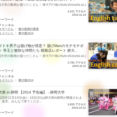
大学の動画が盛りだくさん！ 静大TV http://sutv.shizuoka.ac.j
4,221 アクセス
2014.11.14
キーワード
チャンネル
.3 サークル
静大祭実行委員
.1 イベント
静大祭2014
マドキ男子は揚げ物が得意？ 揚げMenのモチモチポ
ト 帝王と愉快な仲間たち 模擬店レポート 静大...
大学の動画が盛りだくさん！ 静大TV http://sutv.shizuoka.ac.j
2,782 アクセス
2014.11.11
キーワード
チャンネル
.1 イベント
静大祭2014
祭 in 静岡 【2014 予告編】 - 静岡大学
26年11月14日(金)～16日(日)は静大祭in静岡が開催されま
 是非、みんなで来てくださ...
2,829 アクセス
2014.10.31
キーワード