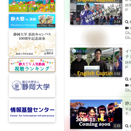
静岡
p/
2:14
Ch
Ch
イ
テ
静岡
p/
2:52
Ch
静大
平成
す。
1:15