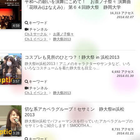
平和への願いを演舞にこめて！ お茶ノ子祭々 演舞曲
「花咲み(はなえみ)」 第６４回静大祭 静岡大学
16,313 アクセス
2014.02.07
キーワード
4:59
チャンネル
Ch.3 サークル
お茶ノ子祭々
Ch.1 イベント
静大祭2013
コスプレも見所のひとつ？！静大祭 in 浜松2013
静大祭in浜松2013！アニメのキャラクターやサンタなど、いろ
いろなコスチュームを着た静大生も目立っ...
6,692 アクセス
2014.01.30
キーワード
3:57
チャンネル
Ch.1 イベント
静大祭2013
切な系アカペラグループ！セサミン 静大祭in浜松
2013
静大祭in浜松でパフォーマンスを行っていたアカペラグループの
セサミンをご紹介します！SMOOTH A...
8,731 アクセス
3:28
2014.01.21
キーワード