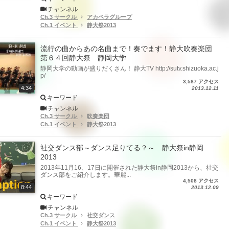
チャンネル
Ch.3 サークル
アカペラグループ
Ch.1 イベント
静大祭2013
流行の曲からあの名曲まで！奏でます！静大吹奏楽団
第６４回静大祭 静岡大学
静岡大学の動画が盛りだくさん！ 静大TV http://sutv.shizuoka.ac.j
p/
3,587 アクセス
4:34
2013.12.11
キーワード
チャンネル
Ch.3 サークル
吹奏楽団
Ch.1 イベント
静大祭2013
社交ダンス部～ダンス足りてる？～ 静大祭in静岡
2013
2013年11月16、17日に開催された静大祭in静岡2013から、社交
ダンス部をご紹介します。華麗...
4,508 アクセス
8:44
2013.12.09
キーワード
チャンネル
Ch.3 サークル
社交ダンス
Ch.1 イベント
静大祭2013