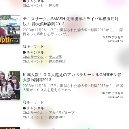
チャンネル
Ch.1 イベント
静大祭
テニスサークルSMASH 先輩後輩のライバル模擬店対
決！ 静大祭in静岡2013
2013年11月16、17日に開催された静大祭in静岡2013から、一際
目立って声出しを行っていた、...
9,355 アクセス
4:53
2014.03.03
キーワード
チャンネル
Ch.3 サークル
テニス部
Ch.1 イベント
静大祭2013
所属人数１００人超えのアカペラサークルGARDEN 静
大祭in静岡2013
2013年11月16、17日に開催された静大祭in静岡2013から、所属
人数が１００人を超えるアカペ...
10,992 アクセス
2:41
2014.02.28
キーワード
チャンネル
Ch.3 サークル
アカペラグループ
Ch.1 イベント
静大祭2013