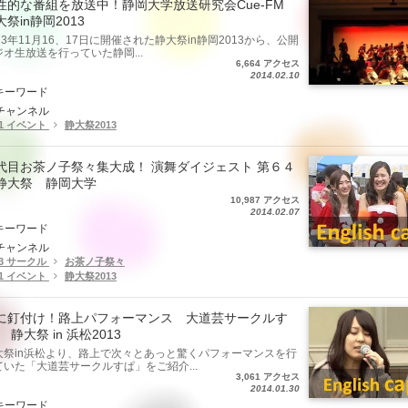
性的な番組を放送中！静岡大学放送研究会Cue-FM
大祭in静岡2013
13年11月16、17日に開催された静大祭in静岡2013から、公開
ジオ生放送を行っていた静岡...
6,664 アクセス
2014.02.10
キーワード
チャンネル
.1 イベント
静大祭2013
代目お茶ノ子祭々集大成！ 演舞ダイジェスト 第６４
静大祭 静岡大学
10,987 アクセス
2014.02.07
キーワード
チャンネル
.3 サークル
お茶ノ子祭々
.1 イベント
静大祭2013
に釘付け！路上パフォーマンス 大道芸サークルす
 静大祭 in 浜松2013
大祭in浜松より、路上で次々とあっと驚くパフォーマンスを行
ていた「大道芸サー­クルすぱ」をご紹介...
3,061 アクセス
2014.01.30
キーワード