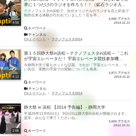
界に１つだけのラジオを作ろう！！（鉱石ラジオ入...
テクノフェスタin浜松で、自分オリジナルのラジオを石と針金で
制作出来る体験が行われていました！石を半...
4,686 アクセス
4:56
2014.11.13
キーワード
チャンネル
Ch.1 イベント
テクノフェスタ2014
第１５回静大祭in浜松～テクノフェスタin浜松～「これ
が宇宙エレベータだ！ 宇宙エレベータ競技参加機...
今静岡大学で最もホットな話題、それが「宇宙エレベータ」 つ
い先日、実際の宇宙での実験についても発表...
4,871 アクセス
6:12
2014.11.11
キーワード
チャンネル
Ch.1 イベント
テクノフェスタ2014
静大祭 in 浜松 【2014 予告編】 - 静岡大学
平成26年11月8日(土)、9日(日)は静大祭in浜松が開催されます。
是非、みんなで来てくださいね...
3,600 アクセス
2014.10.31
キーワード
2:06