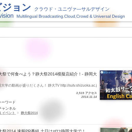
ビジョン
クラウド・ユニヴァ―サルデザイン
vision
Multilingual Broadcasting.Cloud,Crowd & Universal Design
大祭で何食べよう？静大祭2014模擬店紹介！- 静岡大
大学の動画が盛りだくさん！ 静大TV http://sutv.shizuoka.ac.j
2,519 アクセス
2014.11.14
キーワード
チャンネル
.1 イベント
静大祭2014
大祭2014 速報PR番組 土日はぜひ静岡大学で！