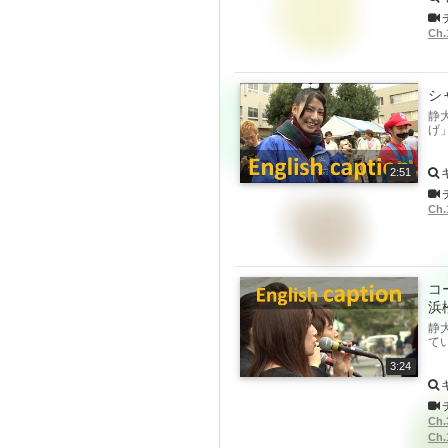
Ch
シ
静
げ
2:51
Ch
コ
浜松
静
てい
3:24
Ch
Ch