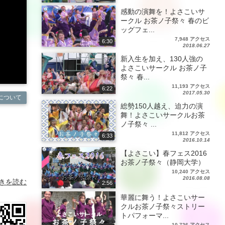
感動の演舞を！よさこいサ
ークル お茶ノ子祭々 春のビ
ッグフェ...
7,948 アクセス
6:30
2018.06.27
新入生を加え、130人強の
よさこいサークル お茶ノ子
祭々 春...
11,193 アクセス
6:22
2017.05.30
について
総勢150人越え、迫力の演
舞！よさこいサークルお茶
ノ子祭々 ...
11,812 アクセス
6:33
2016.10.14
【よさこい】春フェス2016
お茶ノ子祭々（静岡大学）
10,240 アクセス
2016.08.08
きを読む
2:56
華麗に舞う！よさこいサー
クルお茶ノ子祭々ストリー
トパフォーマ...
10,726 アクセス