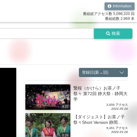
Information
番組総アクセス数 5,098,320 回
番組総数 2,969 本
検索
登録日(新→旧)
繋桜（かけら）お茶ノ子
祭々 第72回 静大祭 - 静岡大
学
2,650 アクセス
4:37
2022.05.24
【ダイジェスト】お茶ノ子
祭々Short Version 静岡...
9,451 アクセス
2020.03.28
0:26