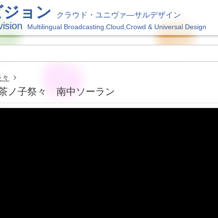
ビジョン
クラウド・ユニヴァ―サルデザイン
vision
Multilingual Broadcasting.Cloud,Crowd & Universal Design
祭々
 お茶ノ子祭々 南中ソーラン