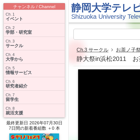
静岡大学テレ
チャンネル / Channel
Ch. 1
Shizuoka University Tele
イベント
Ch. 2
学部・研究室
Ch. 3
サークル
Ch.3 サークル
お茶ノ子
Ch. 4
静大祭in浜松2011
大学から
Ch. 5
情報サービス
Ch. 6
研究者紹介
Ch. 7
留学生
Ch. 8
就活支援
最終更新日 2026年07月30日
7日間の新着番組数 ＋0 本