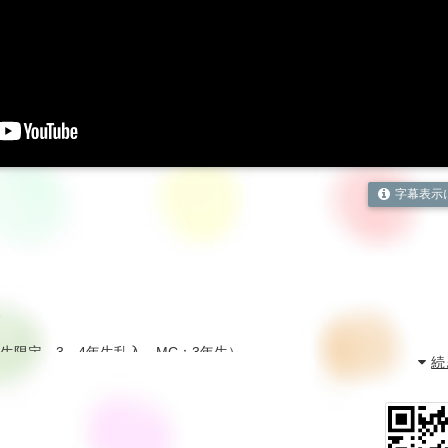
字幕表示
ス
生限定、3、4年生乱入、MC：3年生）
続