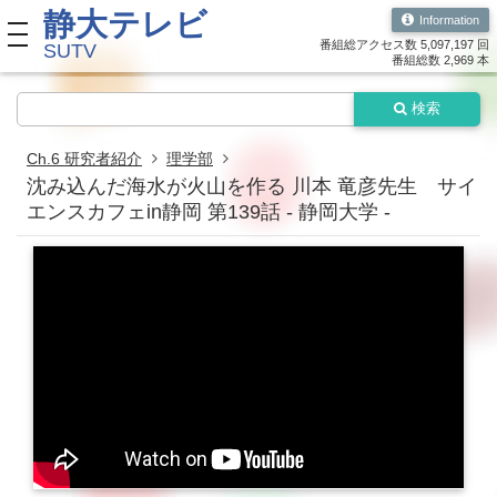
静大テレビ
Information
toggle navigation
番組総アクセス数 5,097,197 回
SUTV
番組総数 2,969 本
検索
Ch.6 研究者紹介
理学部
沈み込んだ海水が火山を作る 川本 竜彦先生 サイ
エンスカフェin静岡 第139話 - 静岡大学 -