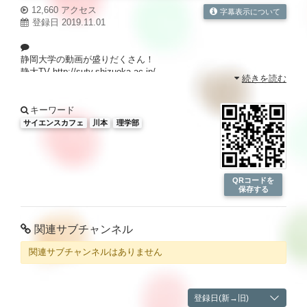
12,660 アクセス
字幕表示について
登録日 2019.11.01
静岡大学の動画が盛りだくさん！
静大TV
http://sutv.shizuoka.ac.jp/
続きを読む
キーワード
サイエンスカフェ
川本
理学部
QRコードを
保存する
関連サブチャンネル
関連サブチャンネルはありません
登録日(新→旧)