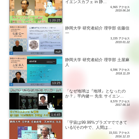
イエンスカフェ in 静...
6,965 アクセス
2019.06.24
1:20:25
静岡大学 研究者紹介 理学部 佐藤信
一
3,155 アクセス
2019.01.22
null
静岡大学 研究者紹介 理学部 土屋麻
人
6,596 アクセス
2018.11.29
13:25
「なぜ地球は『地球』となったの
か？」平内健一 先生 サイエン...
8,570 アクセス
2017.06.14
1:4:45
「宇宙は99.99%プラズマでできて
いる!(その中で、人間は...
15,531 アクセス
2016.12.15