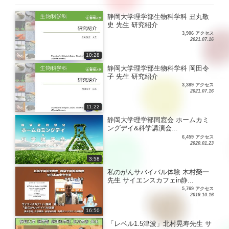
静岡大学理学部生物科学科 丑丸敬
史 先生 研究紹介
3,906 アクセス
2021.07.16
10:28
静岡大学理学部生物科学科 岡田令
子 先生 研究紹介
3,389 アクセス
2021.07.16
11:22
静岡大学理学部同窓会 ホームカミ
ングデイ&科学講演会...
6,459 アクセス
2020.01.23
3:58
私のがんサバイバル体験 木村榮一
先生 サイエンスカフェin静...
5,769 アクセス
2019.10.16
16:50
「レベル1.5津波」北村晃寿先生 サ