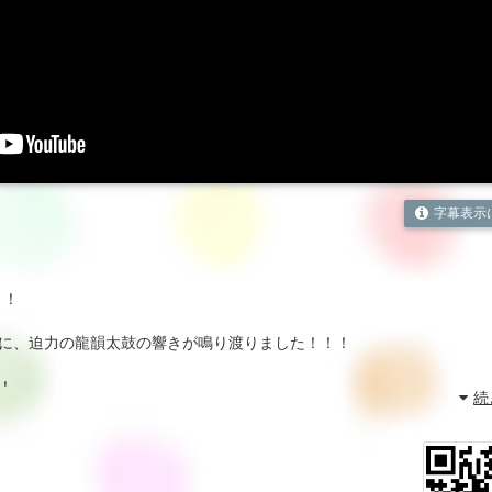
字幕表示
！！
に、迫力の龍韻太鼓の響きが鳴り渡りました！！！
！
続
p/