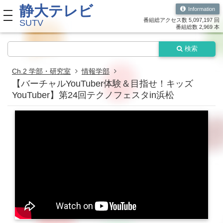
静大テレビ
Information
toggle navigation
番組総アクセス数 5,097,197 回
SUTV
番組総数 2,969 本
検索
Ch.2 学部・研究室
情報学部
【バーチャルYouTuber体験＆目指せ！キッズ
YouTuber】第24回テクノフェスタin浜松