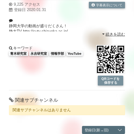
9,225 アクセス
字幕表示について
登録日 2020.01.31
静岡大学の動画が盛りだくさん！
静大TV
http://sutv.shizuoka.ac.jp/
続きを読む
キーワード
青木研究室
永吉研究室
情報学部
YouTube
QRコードを
保存する
関連サブチャンネル
関連サブチャンネルはありません
登録日(新→旧)