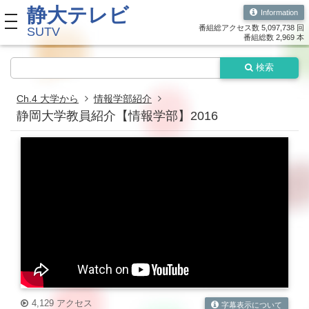
静大テレビ
Information
toggle navigation
番組総アクセス数 5,097,738 回
SUTV
番組総数 2,969 本
検索
Ch.4 大学から
情報学部紹介
静岡大学教員紹介【情報学部】2016
4,129 アクセス
字幕表示について