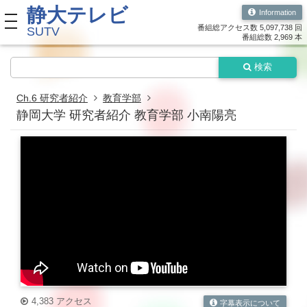
静大テレビ
Information
toggle navigation
番組総アクセス数 5,097,738 回
SUTV
番組総数 2,969 本
検索
Ch.6 研究者紹介
教育学部
静岡大学 研究者紹介 教育学部 小南陽亮
4,383 アクセス
字幕表示について