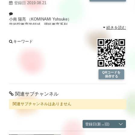
登録日 2019.08.21
小南 陽亮 （KOMINAMI Yohsuke）
学術院教育学領域 - 理科教育系列
続きを読む
教育学部 - 教科教育学専攻
大学院教育学研究科 - 共同教科開発学専攻
キーワード
【研究分野】
生物学 - 基礎生物学 - 生態・環境
【現在の研究テーマ】
果実と果実食動物との相互作用が生物多様性に及ぼす影響の解明
身近な環境を利用した生物多様性教育の手法開発
QRコードを
保存する
静岡大学の動画が盛りだくさん！
静大TV
http://sutv.shizuoka.ac.jp/
関連サブチャンネル
関連サブチャンネルはありません
登録日(新→旧)