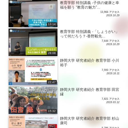
教育学部 特別講義 -子供の健康と幸
福を願う “教育の魅力”...
13,966 アクセス
2019.10.29
13:14
教育学部 特別講義 -「しょうがい」
って何だろう？-香野毅先...
7,644 アクセス
2019.10.29
28:08
静岡大学 研究者紹介 教育学部 小川
裕子
7,593 アクセス
2019.10.11
22:47
静岡大学 研究者紹介 教育学部 田宮
縁
7,821 アクセス
2019.03.12
15:32
静岡大学 研究者紹介 教育学部 杉山
康司
5,796 アクセス