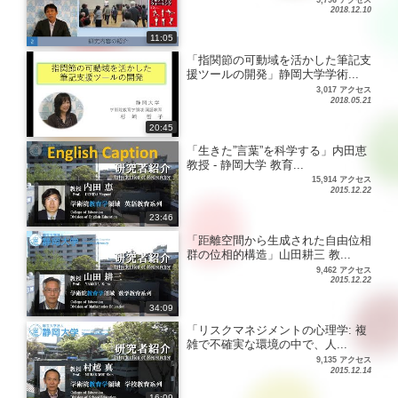
2018.12.10
11:05
「指関節の可動域を活かした筆記支
援ツールの開発」静岡大学学術...
3,017 アクセス
2018.05.21
20:45
「生きた”言葉”を科学する」内田恵
教授 - 静岡大学 教育...
15,914 アクセス
2015.12.22
23:46
「距離空間から生成された自由位相
群の位相的構造」山田耕三 教...
9,462 アクセス
2015.12.22
34:09
「リスクマネジメントの心理学: 複
雑で不確実な環境の中で、人...
9,135 アクセス
2015.12.14
16:09