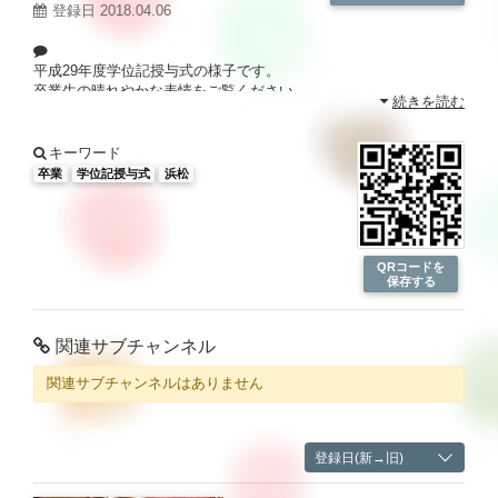
登録日 2018.04.06
平成29年度学位記授与式の様子です。
卒業生の晴れやかな表情をご覧ください。
続きを読む
静岡大学の動画が盛りだくさん！
キーワード
静大TV
http://sutv.shizuoka.ac.jp/
卒業
学位記授与式
浜松
QRコードを
保存する
関連サブチャンネル
関連サブチャンネルはありません
登録日(新→旧)