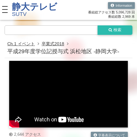
静大テレビ
Information
toggle navigation
番組総アクセス数 5,096,728 回
SUTV
番組総数 2,969 本
検索
Ch.1 イベント
卒業式2018
平成29年度学位記授与式 浜松地区 -静岡大学-
2,644 アクセス
字幕表示について