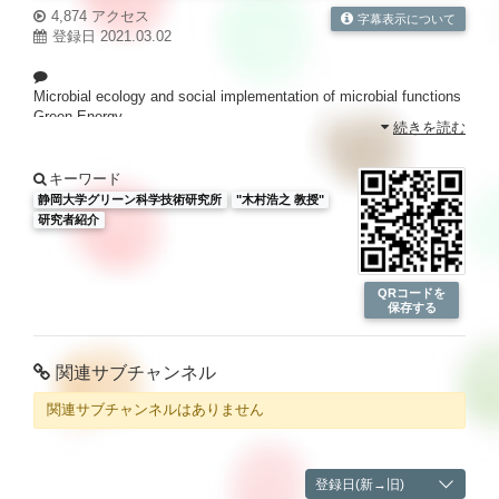
4,874 アクセス
字幕表示について
登録日 2021.03.02
Microbial ecology and social implementation of microbial functions
Green Energy
続きを読む
木村 浩之 教授
静岡大学の動画が盛りだくさん！
静大TV
http://sutv.shizuoka.ac.jp/
キーワード
静岡大学グリーン科学技術研究所
"木村浩之 教授"
研究者紹介
QRコードを
保存する
関連サブチャンネル
関連サブチャンネルはありません
登録日(新→旧)