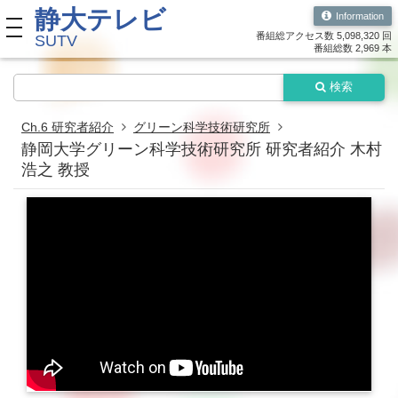
静大テレビ
Information
toggle navigation
番組総アクセス数 5,098,320 回
SUTV
番組総数 2,969 本
検索
Ch.6 研究者紹介
グリーン科学技術研究所
静岡大学グリーン科学技術研究所 研究者紹介 木村
浩之 教授