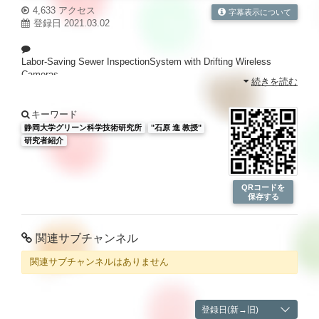
4,633 アクセス
字幕表示について
登録日 2021.03.02
Labor-Saving Sewer InspectionSystem with Drifting Wireless
Cameras
続きを読む
Research Institute of Green Science and Technology
Green Energy
ISHIHARA Susumu
キーワード
静岡大学の動画が盛りだくさん！
静岡大学グリーン科学技術研究所
"石原 進 教授"
静大TV
http://sutv.shizuoka.ac.jp/
研究者紹介
QRコードを
保存する
関連サブチャンネル
関連サブチャンネルはありません
登録日(新→旧)