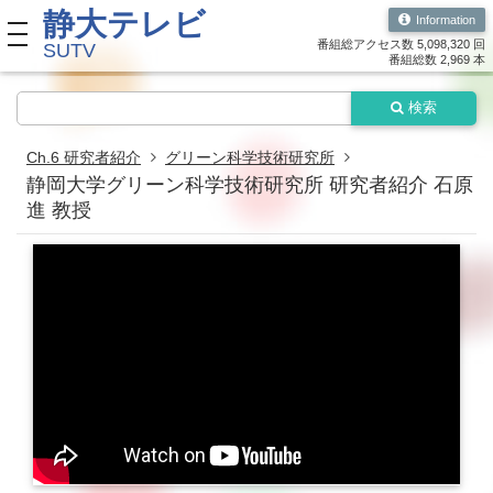
静大テレビ
Information
toggle navigation
番組総アクセス数 5,098,320 回
SUTV
番組総数 2,969 本
検索
Ch.6 研究者紹介
グリーン科学技術研究所
静岡大学グリーン科学技術研究所 研究者紹介 石原
進 教授