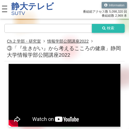
静大テレビ
Information
toggle navigation
番組総アクセス数 5,098,320 回
SUTV
番組総数 2,969 本
検索
Ch.2 学部・研究室
情報学部公開講座2022
③「『生きがい』から考えるこころの健康」静岡
大学情報学部公開講座2022