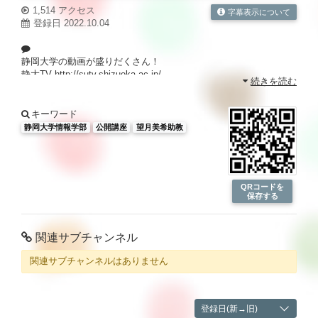
1,514 アクセス
字幕表示について
登録日 2022.10.04
静岡大学の動画が盛りだくさん！
静大TV
http://sutv.shizuoka.ac.jp/
続きを読む
キーワード
静岡大学情報学部
公開講座
望月美希助教
QRコードを
保存する
関連サブチャンネル
関連サブチャンネルはありません
登録日(新→旧)