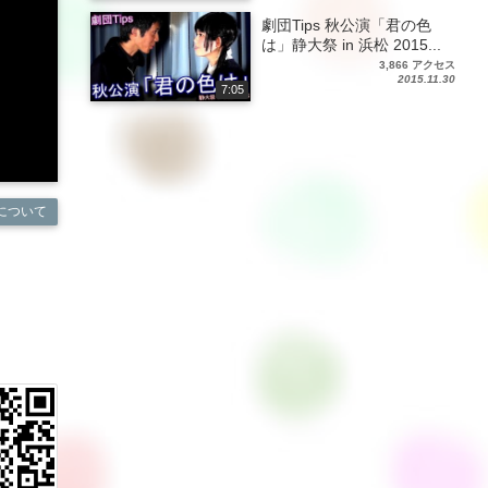
劇団Tips 秋公演「君の色
は」静大祭 in 浜松 2015...
3,866 アクセス
2015.11.30
7:05
について