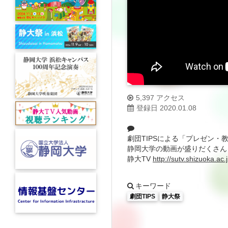
5,397 アクセス
登録日 2020.01.08
劇団TIPSによる「プレゼン
静岡大学の動画が盛りだくさん
静大TV
http://sutv.shizuoka.ac.j
キーワード
劇団TIPS
静大祭