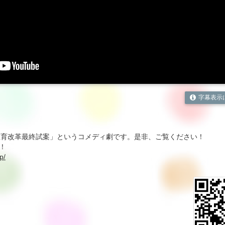
字幕表示
・教育改革最終試案」というコメディ劇です。是非、ご覧ください！
！
p/