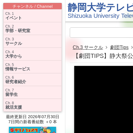
静岡大学テレ
チャンネル / Channel
Ch. 1
Shizuoka University Tele
イベント
Ch. 2
学部・研究室
Ch. 3
サークル
Ch.3 サークル
劇団Tips
Ch. 4
【劇団TIPS】静大祭公演
大学から
Ch. 5
情報サービス
Ch. 6
研究者紹介
Ch. 7
留学生
Ch. 8
就活支援
最終更新日 2026年07月30日
7日間の新着番組数 ＋0 本