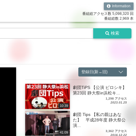
Information
番組総アクセス数 5,098,320 回
番組総数 2,969 本
検索
登録日(新→旧)
劇団TiPS 【公演 ピロシキ】
第23回 静大祭in浜松キ...
1,298 アクセス
2023.01.25
10:39
劇団 Tips 【私の親はあな
た】 平成28年度 静大祭公
演...
3,362 アクセス
41:09
2016.12.22