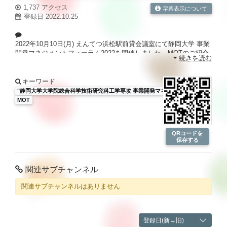
1,737 アクセス
字幕表示について
登録日 2022.10.25
2022年10月10日(月) えんてつ浜松駅前貸会議室にて静岡大学 事業
開発マネジメントフォーラム2022を開催しました。MOTのご紹介
続きを読む
と3名の成果発表会の様子をご覧ください。
静岡大学の動画が盛りだくさん！
静大TV
http://sutv.shizuoka.ac.jp/
キーワード
"静岡大学大学院総合科学技術研究科工学専攻 事業開発マネジメントコース"
MOT
QRコードを
保存する
関連サブチャンネル
関連サブチャンネルはありません
登録日(新→旧)