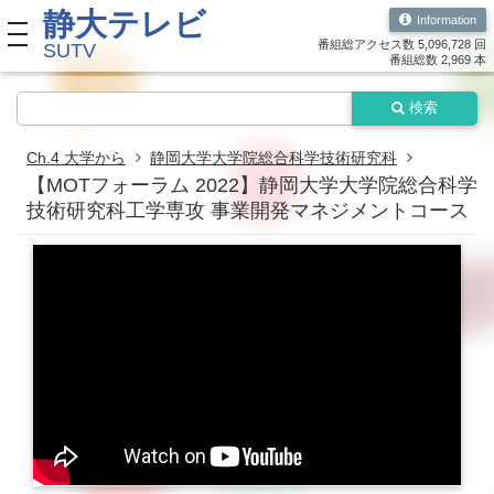
静大テレビ
Information
toggle navigation
番組総アクセス数 5,096,728 回
SUTV
番組総数 2,969 本
検索
Ch.4 大学から
静岡大学大学院総合科学技術研究科
【MOTフォーラム 2022】静岡大学大学院総合科学
技術研究科工学専攻 事業開発マネジメントコース