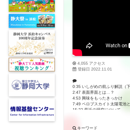
4,055 アクセス
登録日 2022.11.01
0:35 いしがめの前ふり解説
2:47 表面界面とは…？
4:53 興味をもったきっかけ
7:49 ペロブスカイト太陽電池
15:22 最近の研究について
26:29 社会的影響や期待
28:13 研究の醍醐味
31:11 今後の課題・展望
キーワード