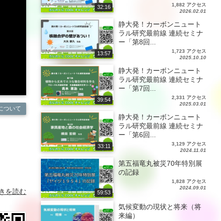
1,882 アクセス
32:16
2026.02.01
静大発！カーボンニュート
ラル研究最前線 連続セミナ
ー「第8回...
1,723 アクセス
13:57
2025.10.10
静大発！カーボンニュート
ラル研究最前線 連続セミナ
ー「第7回...
2,331 アクセス
39:54
2025.03.01
について
静大発！カーボンニュート
ラル研究最前線 連続セミナ
ー「第6回...
3,129 アクセス
33:11
2024.11.01
第五福竜丸被災70年特別展
の記録
1,828 アクセス
2024.09.01
きを読む
59:53
気候変動の現状と将来（将
来編）