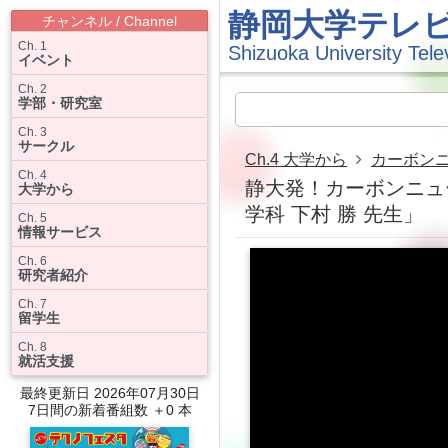
静岡大学テレ
チャンネル / Channel
Ch. 1
Shizuoka University Tele
イベント
Ch. 2
学部・研究室
Ch. 3
サークル
Ch.4 大学から
カーボン
Ch. 4
静大発！カーボンニュ
大学から
学科 下村 勝 先生」
Ch. 5
情報サービス
Ch. 6
研究者紹介
Ch. 7
留学生
Ch. 8
就活支援
最終更新日 2026年07月30日
7日間の新着番組数 ＋0 本