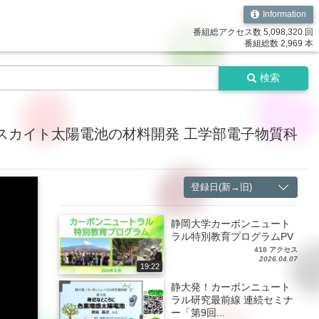
Information
番組総アクセス数 5,098,320 回
番組総数 2,969 本
検索
スカイト太陽電池の材料開発 工学部電子物質科
登録日(新→旧)
静岡大学カーボンニュート
ラル特別教育プログラムPV
418 アクセス
2026.04.07
19:22
静大発！カーボンニュート
ラル研究最前線 連続セミナ
ー「第9回...