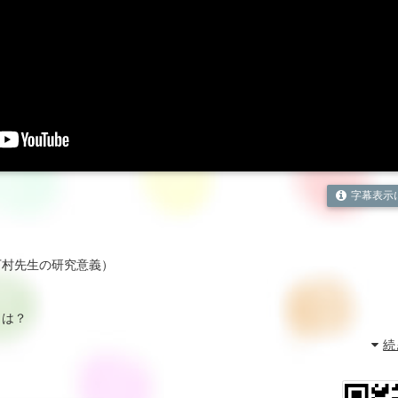
字幕表示
（下村先生の研究意義）
とは？
続