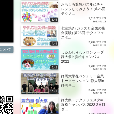
おもしろ算数パズルにチャ
レンジしてみよう！ 第25回
テクノ...
1,916 アクセス
5:45
2023.01.13
七宝焼き(ガラスと金属の接
合実験) 第25回 テクノフェ
スタ...
2,734 アクセス
4:48
2022.12.22
について
しゅわしゅわメロンソーダ
静大祭in浜松キャンパス
2022
1,739 アクセス
6:42
2022.12.21
静岡大学発ベンチャー企業
トークセッション 静大祭in
静岡キ...
2,737 アクセス
15:41
2022.12.13
静大祭・テクノフェスタin
浜松キャンパス 2022 2日目
ダ...
4,722 アクセス