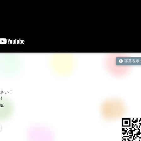
字幕表示
ださい！
！
p/