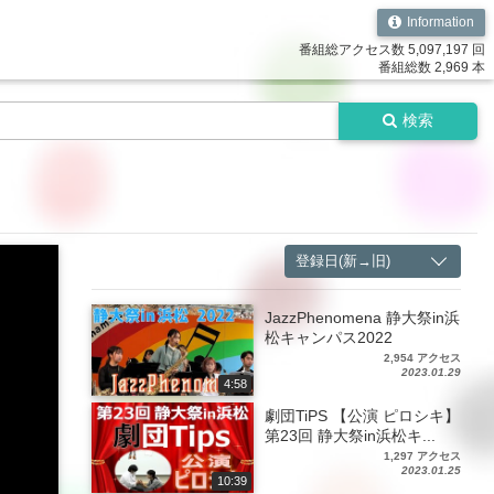
Information
番組総アクセス数 5,097,197 回
番組総数 2,969 本
検索
登録日(新→旧)
JazzPhenomena 静大祭in浜
松キャンパス2022
2,954 アクセス
2023.01.29
4:58
劇団TiPS 【公演 ピロシキ】
第23回 静大祭in浜松キ...
1,297 アクセス
2023.01.25
10:39