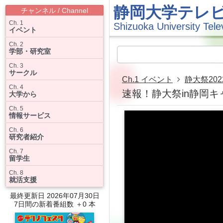
静岡大学テレ
チャンネル / Channel
Ch. 1
Shizuoka University Tele
イベント
Ch. 2
学部・研究室
Ch. 3
サークル
Ch.1 イベント
静大祭202
Ch. 4
速報！静大祭in静岡キ
大学から
Ch. 5
情報サービス
Ch. 6
研究者紹介
Ch. 7
留学生
Ch. 8
就活支援
最終更新日 2026年07月30日
7日間の新着番組数 ＋0 本