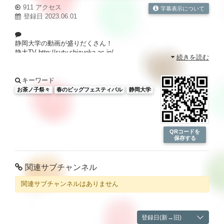
911 アクセス
字幕表示について
登録日 2023.06.01
静岡大学の動画が盛りだくさん！
静大TV
http://sutv.shizuoka.ac.jp/
続きを読む
キーワード
お茶ノ子祭々
春のビッグフェスティバル
静岡大学
QRコードを
保存する
関連サブチャンネル
関連サブチャンネルはありません
登録日(新→旧)