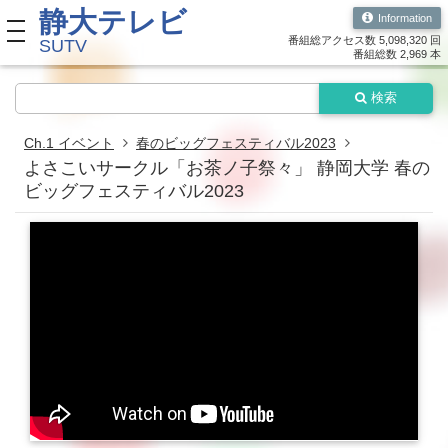
静大テレビ
Information
toggle navigation
番組総アクセス数 5,098,320 回
SUTV
番組総数 2,969 本
検索
Ch.1 イベント
春のビッグフェスティバル2023
よさこいサークル「お茶ノ子祭々」 静岡大学 春の
ビッグフェスティバル2023