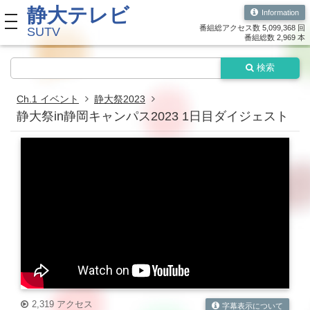
静大テレビ
Information
toggle navigation
番組総アクセス数 5,099,368 回
SUTV
番組総数 2,969 本
検索
Ch.1 イベント
静大祭2023
静大祭in静岡キャンパス2023 1日目ダイジェスト
2,319 アクセス
字幕表示について