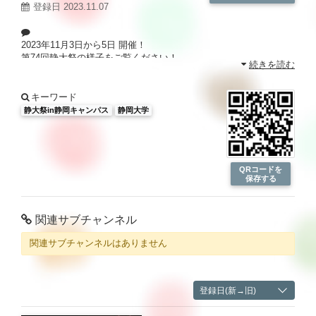
登録日 2023.11.07
2023年11月3日から5日 開催！
第74回静大祭の様子をご覧ください！
続きを読む
静岡大学の動画が盛りだくさん！
静大TV
http://sutv.shizuoka.ac.jp/
キーワード
静大祭in静岡キャンパス
静岡大学
QRコードを
保存する
関連サブチャンネル
関連サブチャンネルはありません
登録日(新→旧)