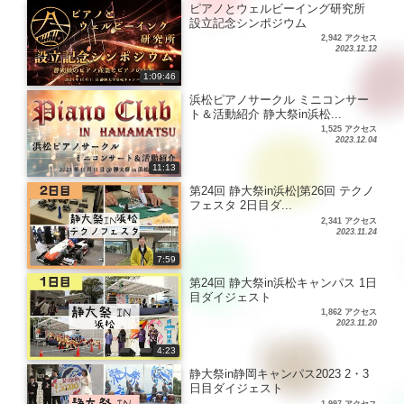
ピアノとウェルビーイング研究所
設立記念シンポジウム
2,942 アクセス
2023.12.12
1:09:46
浜松ピアノサークル ミニコンサー
ト＆活動紹介 静大祭in浜松...
1,525 アクセス
2023.12.04
11:13
第24回 静大祭in浜松|第26回 テクノ
フェスタ 2日目ダ...
2,341 アクセス
2023.11.24
7:59
第24回 静大祭in浜松キャンパス 1日
目ダイジェスト
1,862 アクセス
2023.11.20
4:23
静大祭in静岡キャンパス2023 2・3
日目ダイジェスト
1,997 アクセス