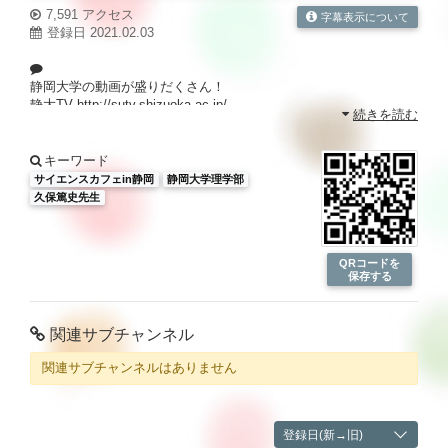
7,591 アクセス
字幕表示について
登録日 2021.02.03
静岡大学の動画が盛りだくさん！
静大TV
http://sutv.shizuoka.ac.jp/
続きを読む
キーワード
サイエンスカフェin静岡
静岡大学理学部
久保篤史先生
QRコードを
保存する
関連サブチャンネル
関連サブチャンネルはありません
登録日(新→旧)