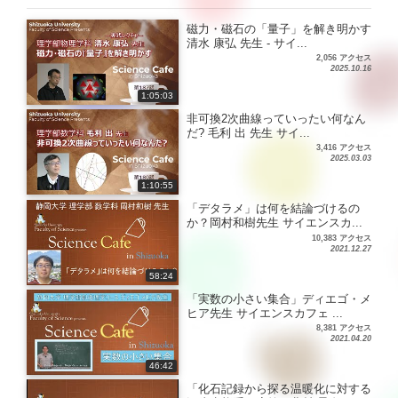
磁力・磁石の「量子」を解き明かす
清水 康弘 先生 - サイ...
2,056 アクセス
2025.10.16
1:05:03
非可換2次曲線っていったい何なん
だ? 毛利 出 先生 サイ...
3,416 アクセス
2025.03.03
1:10:55
「デタラメ」は何を結論づけるの
か？岡村和樹先生 サイエンスカ...
10,383 アクセス
2021.12.27
58:24
「実数の小さい集合」ディエゴ・メ
ヒア先生 サイエンスカフェ ...
8,381 アクセス
2021.04.20
46:42
「化石記録から探る温暖化に対する