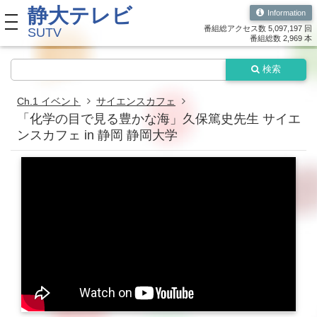
静大テレビ
Information
toggle navigation
番組総アクセス数 5,097,197 回
SUTV
番組総数 2,969 本
検索
Ch.1 イベント
サイエンスカフェ
「化学の目で見る豊かな海」久保篤史先生 サイエ
ンスカフェ in 静岡 静岡大学