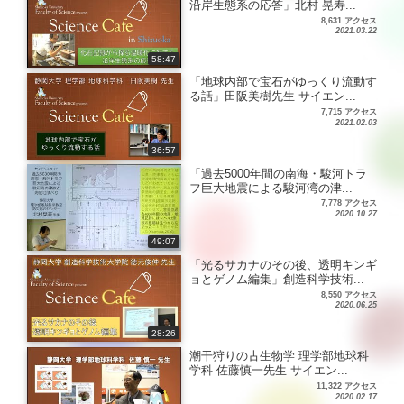
沿岸生態系の応答」北村 晃寿...
8,631 アクセス
2021.03.22
58:47
「地球内部で宝石がゆっくり流動す
る話」田阪美樹先生 サイエン...
7,715 アクセス
2021.02.03
36:57
「過去5000年間の南海・駿河トラ
フ巨大地震による駿河湾の津...
7,778 アクセス
2020.10.27
49:07
「光るサカナのその後、透明キンギ
ョとゲノム編集」創造科学技術...
8,550 アクセス
2020.06.25
28:26
潮干狩りの古生物学 理学部地球科
学科 佐藤慎一先生 サイエン...
11,322 アクセス
2020.02.17