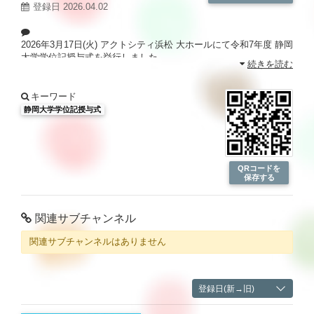
登録日 2026.04.02
2026年3月17日(火) アクトシティ浜松 大ホールにて令和7年度 静岡
大学学位記授与式を挙行しました。
続きを読む
静岡大学の動画が盛りだくさん！
静大TV
http://sutv.shizuoka.ac.jp/
キーワード
静岡大学学位記授与式
QRコードを
保存する
関連サブチャンネル
関連サブチャンネルはありません
登録日(新→旧)