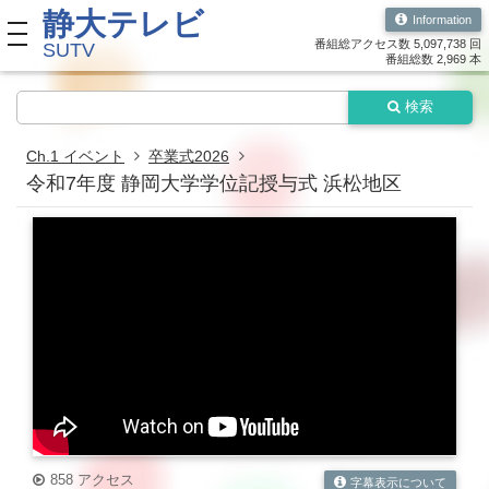
静大テレビ
Information
toggle navigation
番組総アクセス数 5,097,738 回
SUTV
番組総数 2,969 本
検索
Ch.1 イベント
卒業式2026
令和7年度 静岡大学学位記授与式 浜松地区
858 アクセス
字幕表示について