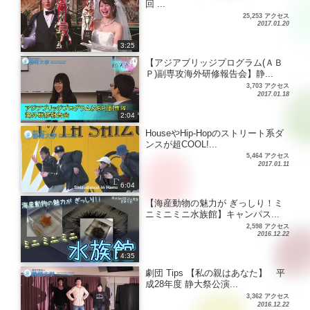
回 ...
25,253 アクセス
2017.01.20
3:25
【アジアブリッジプログラム(ＡＢ
Ｐ)副専攻海外研修報告会】静...
3,703 アクセス
2017.01.18
2:04
HouseやHip-Hopのストリート系ダ
ンスが超COOL!...
5,464 アクセス
2017.01.11
6:04
【海産動物の魅力が ぎっしり！ミ
ニミニミニ水族館】キャンパス...
2,598 アクセス
2016.12.22
4:35
劇団 Tips 【私の親はあなた】 平
成28年度 静大祭公演...
3,362 アクセス
2016.12.22