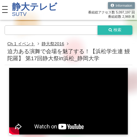
静大テレビ
Information
toggle navigation
番組総アクセス数 5,097,197 回
SUTV
番組総数 2,969 本
検索
Ch.1 イベント
静大祭2016
迫力ある演舞で会場を魅了する！【浜松学生連 鰻
陀羅】 第17回静大祭in浜松_静岡大学