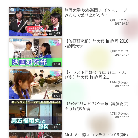
静岡大学 吹奏楽団 メインステージ
みんなで盛り上がろう！ ...
4,017 アクセス
2017.10.23
4:49
【映画研究部】静大祭 in 静岡 2016
- 静岡大学
2,942 アクセス
2017.07.04
1:50
【イラスト同好会 うにうにころん
びあ】静大祭 in 静岡 2...
7,076 アクセス
2017.02.02
3:03
【ｷｬﾝﾊﾟｽﾐｭｰｼﾞｱﾑ企画展+講演会 完
全収録/第五福...
4,738 アクセス
2017.02.02
1:24:01
Mr.& Ms. 静大コンテスト2016 第67