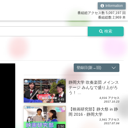
Information
番組総アクセス数 5,097,197 回
番組総数 2,969 本
検索
登録日(新→旧)
静岡大学 吹奏楽団 メインス
テージ みんなで盛り上がろ
う！ ...
4,016 アクセス
4:49
2017.10.23
【映画研究部】静大祭 in 静
岡 2016 - 静岡大学
2,941 アクセス
2017.07.04
1:50