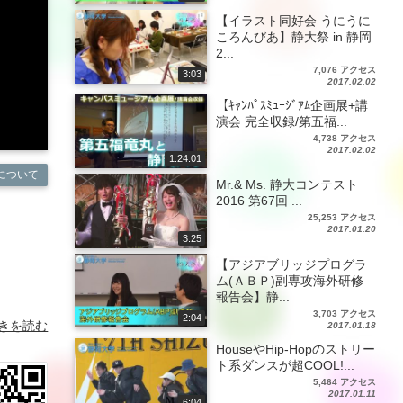
【イラスト同好会 うにうに
ころんびあ】静大祭 in 静岡
2...
7,076 アクセス
3:03
2017.02.02
【ｷｬﾝﾊﾟｽﾐｭｰｼﾞｱﾑ企画展+講
演会 完全収録/第五福...
4,738 アクセス
2017.02.02
1:24:01
について
Mr.& Ms. 静大コンテスト
2016 第67回 ...
25,253 アクセス
2017.01.20
3:25
【アジアブリッジプログラ
ム(ＡＢＰ)副専攻海外研修
報告会】静...
3,703 アクセス
2:04
きを読む
2017.01.18
HouseやHip-Hopのストリー
ト系ダンスが超COOL!...
5,464 アクセス
2017.01.11
6:04