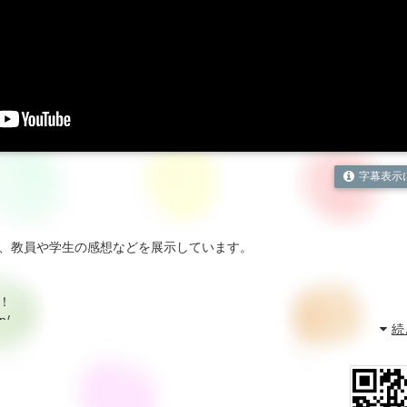
字幕表示
、教員や学生の感想などを展示しています。
！
p/
続