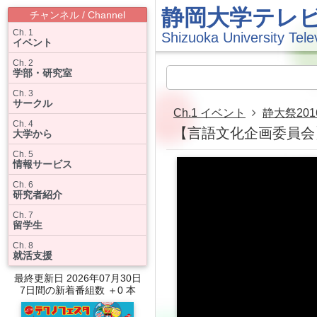
静岡大学テレ
チャンネル / Channel
Ch. 1
Shizuoka University Tele
イベント
Ch. 2
学部・研究室
Ch. 3
サークル
Ch.1 イベント
静大祭201
Ch. 4
【言語文化企画委員会】静大
大学から
Ch. 5
情報サービス
Ch. 6
研究者紹介
Ch. 7
留学生
Ch. 8
就活支援
最終更新日 2026年07月30日
7日間の新着番組数 ＋0 本