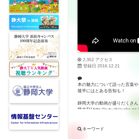
2,352 アクセス
登録日 2016.12.21
本の魅力について語った言葉や
後半にはとある告知も！
静岡大学の動画が盛りだくさん
静大TV
http://sutv.shizuoka.ac.j
キーワード