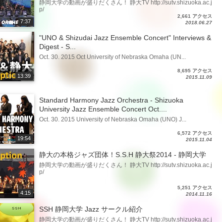
静岡大学の動画が盛りだくさん！ 静大TV http://sutv.shizuoka.ac.j
p/
2,661 アクセス
7:37
2018.06.27
"UNO & Shizudai Jazz Ensemble Concert" Interviews &
Digest - S...
Oct. 30. 2015 Oct University of Nebraska Omaha (UN...
8,695 アクセス
13:39
2015.11.09
Standard Harmony Jazz Orchestra - Shizuoka
University Jazz Ensemble Concert Oct....
Oct. 30. 2015 University of Nebraska Omaha (UNO) J...
6,572 アクセス
19:54
2015.11.04
静大の本格ジャズ団体！S.S.H 静大祭2014 - 静岡大学
静岡大学の動画が盛りだくさん！ 静大TV http://sutv.shizuoka.ac.j
p/
5,251 アクセス
4:15
2014.11.16
SSH 静岡大学 Jazz サークル紹介
静岡大学の動画が盛りだくさん！ 静大TV http://sutv.shizuoka.ac.j