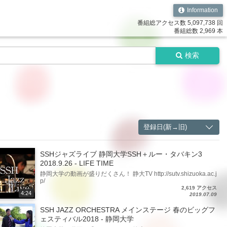
Information
番組総アクセス数 5,097,738 回
番組総数 2,969 本
検索
登録日(新→旧)
SSHジャズライブ 静岡大学SSH＋ルー・タバキン3
2018.9.26 - LIFE TIME
静岡大学の動画が盛りだくさん！ 静大TV http://sutv.shizuoka.ac.j
p/
2,619 アクセス
4:24
2019.07.09
SSH JAZZ ORCHESTRA メインステージ 春のビッグフ
ェスティバル2018 - 静岡大学