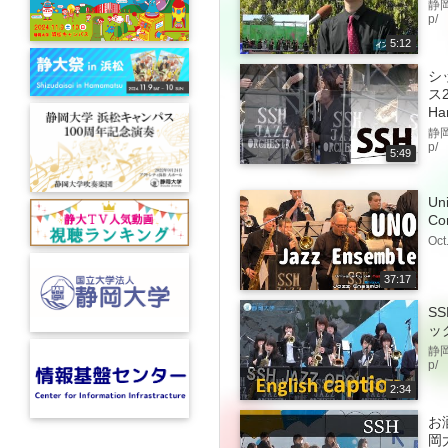
静岡
p/
5:12
シ
ス2
Ha
静岡
p/
5:49
Un
Con
Oct
37:17
S
ッ
静岡
p/
2:34
お
岡