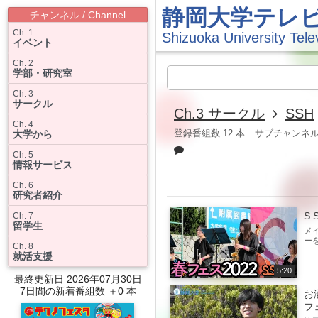
静岡大学テレ
チャンネル / Channel
Ch. 1
Shizuoka University Tele
イベント
Ch. 2
学部・研究室
Ch. 3
サークル
Ch.3 サークル
SSH
Ch. 4
登録番組数 12 本
サブチャンネルア
大学から
Ch. 5
情報サービス
Ch. 6
研究者紹介
S
Ch. 7
留学生
メ
ー
Ch. 8
就活支援
5:20
最終更新日 2026年07月30日
7日間の新着番組数 ＋0 本
お
フ