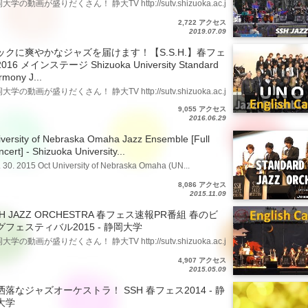
大学の動画が盛りだくさん！ 静大TV http://sutv.shizuoka.ac.j
2,722 アクセス
2019.07.09
ックに爽やかなジャズを届けます！【S.S.H.】春フェ
016 メインステージ Shizuoka University Standard
rmony J...
大学の動画が盛りだくさん！ 静大TV http://sutv.shizuoka.ac.j
9,055 アクセス
2016.06.29
iversity of Nebraska Omaha Jazz Ensemble [Full
cert] - Shizuoka University...
. 30. 2015 Oct University of Nebraska Omaha (UN...
8,086 アクセス
2015.11.09
SH JAZZ ORCHESTRA 春フェス速報PR番組 春のビ
グフェスティバル2015 - 静岡大学
大学の動画が盛りだくさん！ 静大TV http://sutv.shizuoka.ac.j
4,907 アクセス
2015.05.09
洒落なジャズオーケストラ！ SSH 春フェス2014 - 静
大学