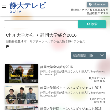
静大テレビ
Information
toggle navigation
番組総アクセス数 5,098,320 回
SUTV
番組総数 2,969 本
検索
Ch.4 大学から
静岡大学紹介2016
登録番組数 4 本
サブチャンネルアクセス数 2394 アクセス
登録日(新→旧)
静岡大学全体紹介2016
静岡大学の動画が盛りだくさん！ 静大TV http://sutv.s
hizuoka.ac.jp/
10,126 アクセス
8:29
2017.01.24
静岡大学浜松キャンパスダイジェスト2016
静岡大学の動画が盛りだくさん！ 静大TV http://sutv.s
hizuoka.ac.jp/
6,792 アクセス
3:44
2016.12.26
静岡大学静岡キャンパスダイジェスト2016