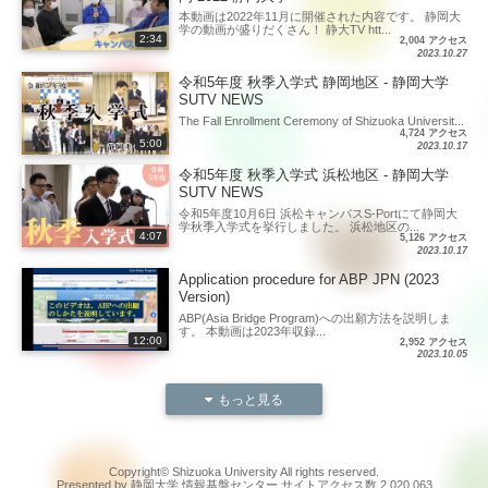
本動画は2022年11月に開催された内容です。 静岡大
学の動画が盛りだくさん！ 静大TV htt...
2:34
2,004 アクセス
2023.10.27
令和5年度 秋季入学式 静岡地区 - 静岡大学
SUTV NEWS
The Fall Enrollment Ceremony of Shizuoka Universit...
4,724 アクセス
5:00
2023.10.17
令和5年度 秋季入学式 浜松地区 - 静岡大学
SUTV NEWS
令和5年度10月6日 浜松キャンパスS-Portにて静岡大
学秋季入学式を挙行しました。 浜松地区の...
4:07
5,126 アクセス
2023.10.17
Application procedure for ABP JPN (2023
Version)
ABP(Asia Bridge Program)への出願方法を説明しま
す。 本動画は2023年収録...
12:00
2,952 アクセス
2023.10.05
もっと見る
Copyright© Shizuoka University All rights reserved.
Presented by 静岡大学 情報基盤センター サイトアクセス数 2,020,063