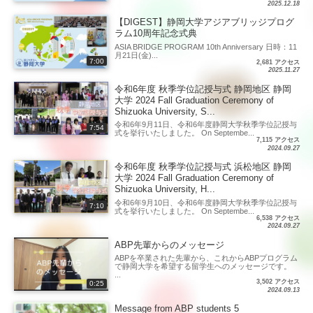
2025.12.18
【DIGEST】静岡大学アジアブリッジプログ
ラム10周年記念式典
ASIA BRIDGE PROGRAM 10th Anniversary 日時：11
月21日(金)...
7:00
2,681 アクセス
2025.11.27
令和6年度 秋季学位記授与式 静岡地区 静岡
大学 2024 Fall Graduation Ceremony of
Shizuoka University, S...
令和6年9月11日、令和6年度静岡大学秋季学位記授与
7:54
式を挙行いたしました。 On Septembe...
7,115 アクセス
2024.09.27
令和6年度 秋季学位記授与式 浜松地区 静岡
大学 2024 Fall Graduation Ceremony of
Shizuoka University, H...
令和6年9月10日、令和6年度静岡大学秋季学位記授与
7:10
式を挙行いたしました。 On Septembe...
6,538 アクセス
2024.09.27
ABP先輩からのメッセージ
ABPを卒業された先輩から、これからABPプログラム
で静岡大学を希望する留学生へのメッセージです。
...
3,502 アクセス
0:25
2024.09.13
Message from ABP students 5