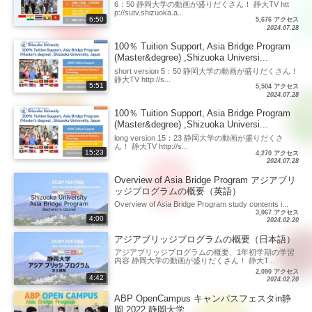
6：50 静岡大学の動画が盛りだくさん！ 静大TV htt
p://sutv.shizuoka.a...
6:50
5,676 アクセス
2024.07.28
100％ Tuition Support, Asia Bridge Program
(Master&degree) ,Shizuoka Universi...
short version 5：50 静岡大学の動画が盛りだくさん！
静大TV http://s...
5:51
5,504 アクセス
2024.07.28
100％ Tuition Support, Asia Bridge Program
(Master&degree) ,Shizuoka Universi...
long version 15：23 静岡大学の動画が盛りだくさ
ん！ 静大TV http://s...
15:23
4,270 アクセス
2024.07.28
Overview of Asia Bridge Program アジアブリ
ッジプログラムの概要（英語）
Overview of Asia Bridge Program study contents i...
3,067 アクセス
4:00
2024.02.20
アジアブリッジプログラムの概要（日本語）
アジアブリッジプログラムの概要、1年初学期の学習
内容 静岡大学の動画が盛りだくさん！ 静大T...
2,090 アクセス
4:42
2024.02.20
ABP OpenCampus キャンパスフェスタin静
岡 2022 静岡大学