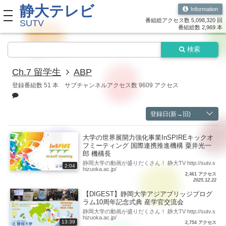
静大テレビ
Information
toggle navigation
番組総アクセス数 5,098,320 回
SUTV
番組総数 2,969 本
検索
Ch.7 留学生
ABP
登録番組数 51 本
サブチャンネルアクセス数 9609 アクセス
登録日(新→旧)
大学の世界展開力強化事業InSPIREキックオ
フミーティング 国際連携推進機構 粟井光一
郎 機構長
静岡大学の動画が盛りだくさん！ 静大TV http://sutv.s
2:04
hizuoka.ac.jp/
2,461 アクセス
2025.12.22
【DIGEST】静岡大学アジアブリッジプログ
ラム10周年記念式典 産学官交流会
静岡大学の動画が盛りだくさん！ 静大TV http://sutv.s
hizuoka.ac.jp/
13:39
2,754 アクセス