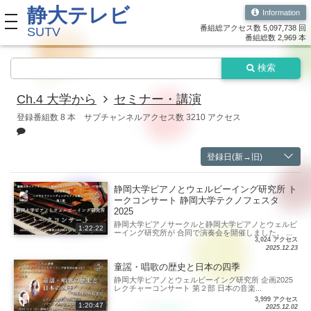
静大テレビ
Information
toggle navigation
番組総アクセス数 5,097,738 回
SUTV
番組総数 2,969 本
検索
Ch.4 大学から
セミナー・講演
登録番組数 8 本
サブチャンネルアクセス数 3210 アクセス
登録日(新→旧)
静岡大学ピアノとウェルビーイング研究所 ト
ークコンサート 静岡大学テクノフェスタ
2025
静岡大学ピアノサークルと静岡大学ピアノとウェルビ
1:22:22
ーイング研究所が 合同で演奏会を開催しました。 ...
3,024 アクセス
2025.12.23
童謡・唱歌の歴史と日本の四季
静岡大学ピアノとウェルビーイング研究所 企画2025
レクチャーコンサート 第２部 日本の音楽...
3,999 アクセス
1:20:47
2025.12.02