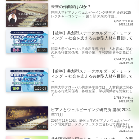
未来の作曲家はAIか？
静岡大学ピアノとウェルビーイング研究所 企画2025
レクチャーコンサート 第１部 未来の作曲...
4,232 アクセス
1:23:25
2025.12.02
【後半】共創型ステークホルダーズ・ミーテ
ィング ～社会を支える共創型人材を目指して
～
静岡大学グローバル共創科学部では、人材育成に関心
45:25
のある行政関係者、各種企業、学校関係者を対象にし
て、...
2,544 アクセス
2025.07.31
【前半】共創型ステークホルダーズ・ミーテ
ィング ～社会を支える共創型人材を目指して
～
静岡大学グローバル共創科学部では、人材育成に関心
1:29:04
のある行政関係者、各種企業、学校関係者を対象にし
て、...
2,788 アクセス
2025.07.31
ピアノとウェルビーイング研究所 講演 2024
年11月
2024年11月10日、静岡大学のピアノとウェルビーイ
ング研究所は、テクノフェスタに合わせて講演を行...
56:13
3,132 アクセス
2024.12.10