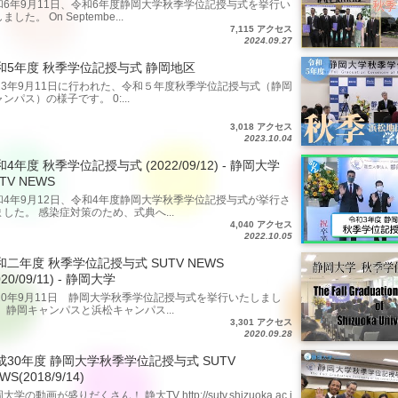
和6年9月11日、令和6年度静岡大学秋季学位記授与式を挙行い
ました。 On Septembe...
7,115 アクセス
2024.09.27
和5年度 秋季学位記授与式 静岡地区
023年9月11日に行われた、令和５年度秋季学位記授与式（静岡
ンパス）の様子です。 0:...
3,018 アクセス
2023.10.04
4年度 秋季学位記授与式 (2022/09/12) - 静岡大学
TV NEWS
和4年9月12日、令和4年度静岡大学秋季学位記授与式が挙行さ
ました。 感染症対策のため、式典へ...
4,040 アクセス
2022.10.05
和二年度 秋季学位記授与式 SUTV NEWS
020/09/11) - 静岡大学
020年9月11日 静岡大学秋季学位記授与式を挙行いたしまし
。 静岡キャンパスと浜松キャンパス...
3,301 アクセス
2020.09.28
成30年度 静岡大学秋季学位記授与式 SUTV
WS(2018/9/14)
大学の動画が盛りだくさん！ 静大TV http://sutv.shizuoka.ac.j