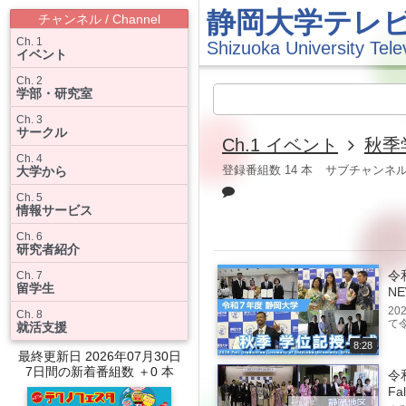
静岡大学テレ
チャンネル / Channel
Ch. 1
Shizuoka University Tele
イベント
Ch. 2
学部・研究室
Ch. 3
サークル
Ch.1 イベント
秋季
Ch. 4
登録番組数 14 本
サブチャンネルア
大学から
Ch. 5
情報サービス
Ch. 6
研究者紹介
令
Ch. 7
留学生
N
20
Ch. 8
て
就活支援
8:28
最終更新日 2026年07月30日
7日間の新着番組数 ＋0 本
令
Fal