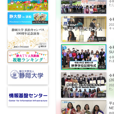
令
たし
7:54
令
2
キャ
11:47
令和
SU
令
れ
4:52
令
(2
2
た
10:00
平
NE
静岡