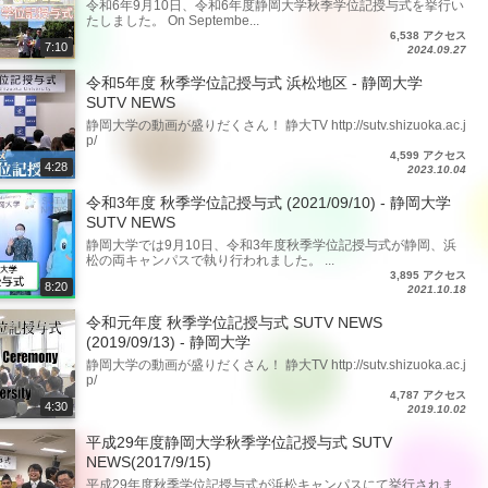
令和6年9月10日、令和6年度静岡大学秋季学位記授与式を挙行い
たしました。 On Septembe...
6,538 アクセス
7:10
2024.09.27
令和5年度 秋季学位記授与式 浜松地区 - 静岡大学
SUTV NEWS
静岡大学の動画が盛りだくさん！ 静大TV http://sutv.shizuoka.ac.j
p/
4,599 アクセス
4:28
2023.10.04
令和3年度 秋季学位記授与式 (2021/09/10) - 静岡大学
SUTV NEWS
静岡大学では9月10日、令和3年度秋季学位記授与式が静岡、浜
松の両キャンパスで執り行われました。 ...
3,895 アクセス
8:20
2021.10.18
令和元年度 秋季学位記授与式 SUTV NEWS
(2019/09/13) - 静岡大学
静岡大学の動画が盛りだくさん！ 静大TV http://sutv.shizuoka.ac.j
p/
4,787 アクセス
4:30
2019.10.02
平成29年度静岡大学秋季学位記授与式 SUTV
NEWS(2017/9/15)
平成29年度秋季学位記授与式が浜松キャンパスにて挙行されま